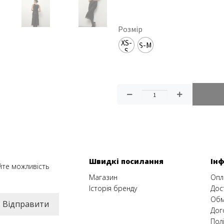
Розмір
XS-
S-M
S
Швидкі посилання
Ін
йте можливість
Магазин
Опл
Історія бренду
Дос
Обм
Дог
Пол