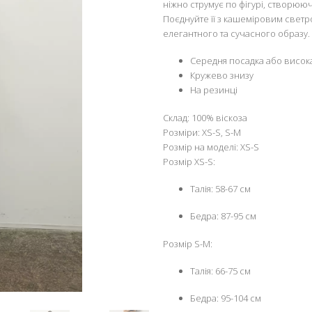
ніжно струмує по фігурі, створюю
Поєднуйте її з кашеміровим светр
елегантного та сучасного образу.
Середня посадка або висок
Кружево знизу
На резинці
Склад: 100% віскоза
Розміри: XS-S, S-M
Розмір на моделі: XS-S
Розмір XS-S:
Талія: 58-67 см
Бедра: 87-95 см
Розмір S-M:
Талія: 66-75 см
Бедра: 95-104 см