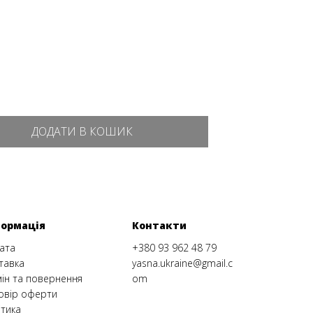
ДОДАТИ В КОШИК
формація
Контакти
ата
+380 93 962 48 79
тавка
yasna.ukraine@gmail.c
ін та повернення
om
овір оферти
ітика