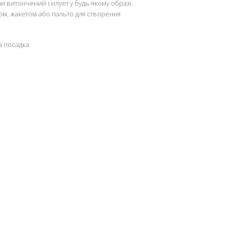
чи витончений силует у будь-якому образі.
ом, жакетом або пальто для створення
а посадка