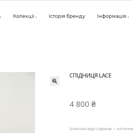
Колекції
Історія бренду
Інформація
СПІДНИЦЯ LACE
4 800
₴
Шовкова міді-спідниця — втілення 