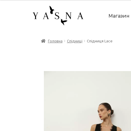
ц
і
н
Магазин
е
н
о
Головна
Спідниці
Спідниця Lace
в
0
з
5